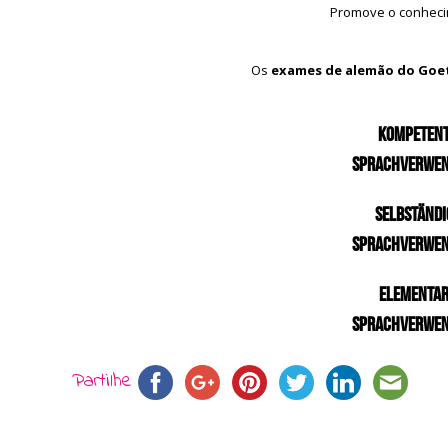
Promove o conhecim
Os
exames de alemão do Goet
Kompeten
Sprachverwe
Selbständi
Sprachverwe
Elementa
Sprachverwe
Partilhe