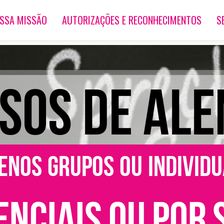
OSSA MISSÃO
AUTORIZAÇÕES E RECONHECIMENTOS
S
SOS DE AL
enos grupos ou individ
enciais ou por 