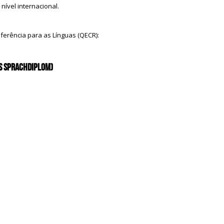
ível internacional.
rência para as Línguas (QECR):
s Sprachdiplom)