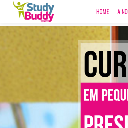
HOME
A N
CUR
Em pequ
Pres