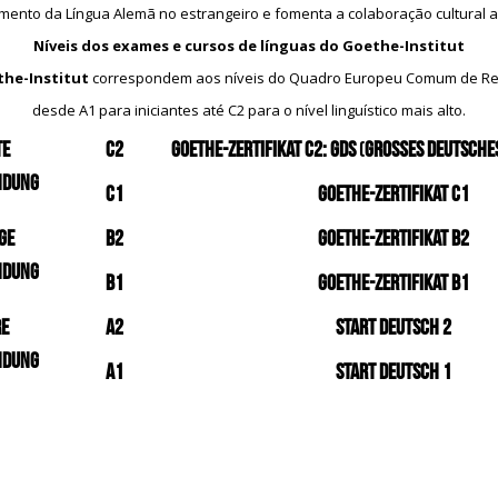
ento da Língua Alemã no estrangeiro e fomenta a colaboração cultural a n
Níveis dos exames e cursos de línguas do Goethe-Institut
he-Institut
correspondem aos níveis do Quadro Europeu Comum de Refe
desde A1 para iniciantes até C2 para o nível linguístico mais alto.
te
C2
Goethe-Zertifikat C2: GDS
(
Großes Deutsche
ndung
C1
Goethe-Zertifikat C1
ge
B2
Goethe-Zertifikat B2
ndung
B1
Goethe-Zertifikat B1
re
A2
Start Deutsch 2
ndung
A1
Start Deutsch 1